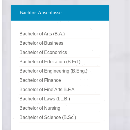
Energiewirtschaft & Management
Erziehungswissenschaften
Bachlor-Abschlüsse
Englisch
Ernährungsberater
Bachelor of Arts (B.A.)
Ernährungswissenschaften
Bachelor of Business
Erzieher
Bachelor of Economics
Eventmanagement
Bachelor of Education (B.Ed.)
Finance and Management
Bachelor of Engineering (B.Eng.)
Fahrzeugtechnik
Bachelor of Finance
Fitness & Health Management
Bachelor of Fine Arts B.F.A
Fotografie
Bachelor of Laws (LL.B.)
Game Design
Bachelor of Nursing
Geographie
Bachelor of Science (B.Sc.)
Germanistik