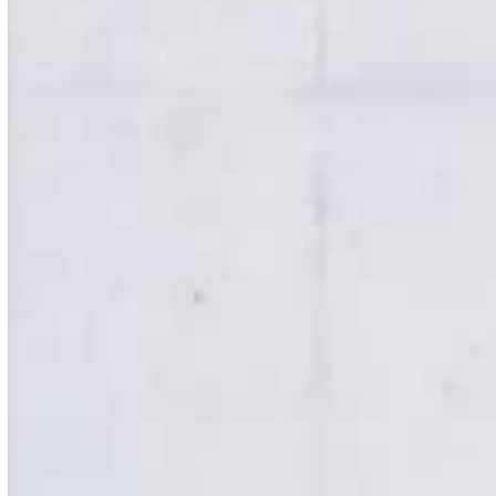
Rechtswissenschaften
Robotics
Sales & Vertriebsmanagement
Soziale Arbeit
Sozialmanagement
Sportbusiness Management
Sportmanagement
Technische Betriebswirtschaft
Theologie
Tourismus
Tourismuswirtschaft
Umwelttechnik
Übersetzer – Dolmetscher
Verfahrenstechnik