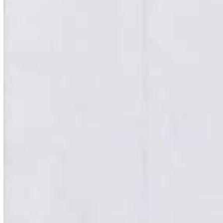
Journalismus
Kriminologie
Kunstgeschichte
Lebensmitteltechnologie
Lebensmittelmanagement
Lebensmittelverfahrenstechnik
Lehramt
Logistik
Logistikmanagement
Management
Marketing
Maschinenbau
Mathematik
Mechatronik