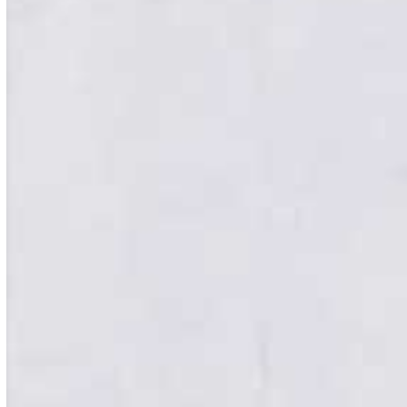
Medieninformatik
Medien-
Kommunikationsmanagement
Medizin
Musik
Online-Marketing
Pädagogik
Personalmanagement
Pflegemanagement
Pflegepädagogik
Pharmamanagement
Philosophie
Physik
Politikwissenschaft
Psychologie