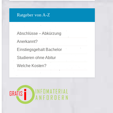
Geschichte
Gesundheitsmanagement
Ratgeber von A-Z
Gesundheitsökonomie
Gesundheitspsychologie
Abschlüsse – Abkürzung
Gesundheitstourismus
Anerkannt?
Gesundheitswesen
Einstiegsgehalt Bachelor
Grafik-Design
Studieren ohne Abitur
Heilpädagogik
Welche Kosten?
Heilpraktiker
Hotel- & Tourismusmanagement
Immobilienwirtschaft
Informatik
Informationsmanagement
IT-Management